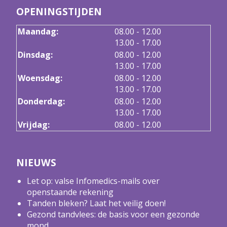
OPENINGSTIJDEN
tot
Maandag:
08.00
- 12.00
tot
13.00
- 17.00
tot
Dinsdag:
08.00
- 12.00
tot
13.00
- 17.00
tot
Woensdag:
08.00
- 12.00
tot
13.00
- 17.00
tot
Donderdag:
08.00
- 12.00
tot
13.00
- 17.00
Vrijdag:
08.00 - 12.00
NIEUWS
Let op: valse Infomedics-mails over
openstaande rekening
Tanden bleken? Laat het veilig doen!
Gezond tandvlees: de basis voor een gezonde
mond