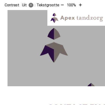
Tekst
Tekst
Contrast
Tekstgrootte
100%
Uit
verkleinen
vergroten
met
met
10%
10%