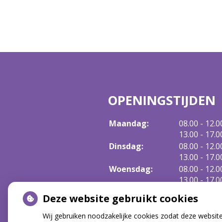
OPENINGSTIJDEN
tot
Maandag:
08.00
- 12.0
tot
13.00
- 17.0
tot
Dinsdag:
08.00
- 12.0
tot
13.00
- 17.0
tot
Woensdag:
08.00
- 12.0
tot
13.00
- 17.0
tot
Donderdag:
08.00
- 12.0
Deze website gebruikt cookies
tot
13.00
- 17.0
Vrijdag:
08.00 - 12.0
Wij gebruiken noodzakelijke cookies zodat deze websit