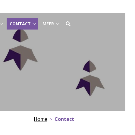
CONTACT
MEER
Tarieven
Contact
Meer
submenu
submenu
submenu
Home
Contact