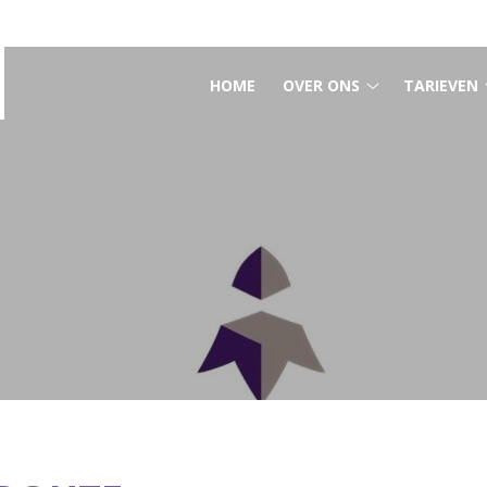
HOOFDMENU
HOME
OVER ONS
TARIEVEN
Over
ons
submenu