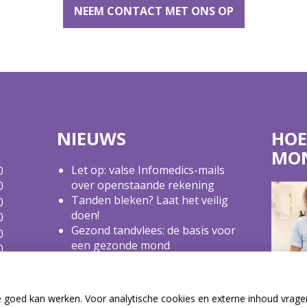
NEEM CONTACT MET ONS OP
NIEUWS
HOE
MO
Let op: valse Infomedics-mails
0
over openstaande rekening
0
Tanden bleken? Laat het veilig
0
doen!
0
Gezond tandvlees: de basis voor
0
een gezonde mond
0
Naar de tandarts in het
0
buitenland? Wees op je hoede!
0
(Mond)zorgkosten gemaakt in
0
e goed kan werken. Voor analytische cookies en externe inhoud vrag
2025? Check of die aftrekbaar zijn